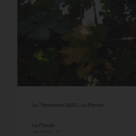
La "Vendemmia 2022"...Le Pignole
Le Pignole
Via Meucci, 87 -