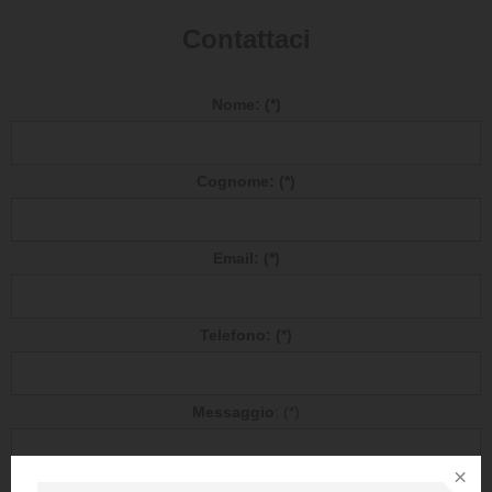
Contattaci
Nome: (*)
Cognome: (*)
Email: (*)
Telefono: (*)
Messaggio
: (*)
×