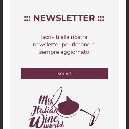
Consenso al trattamento dei dati personali:
Con l'invio della presente richiesta dichiaro di aver letto
l'informativa
ai sensi
dell'art. 13 del Regolamento (UE) 2016/679 (GDPR) e presto il mio consenso
al trattamento dei dati personali per i fini ivi indicati.
invia richiesta
I campi contrassegnati da (*) sono obbligatori