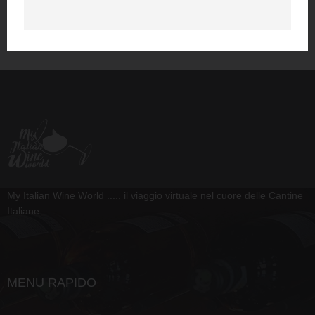
My Italian Wine World ..... il viaggio virtuale nel cuore delle Cantine
Italiane
MENU RAPIDO