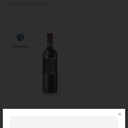
Web:www.corbinelli.it
×