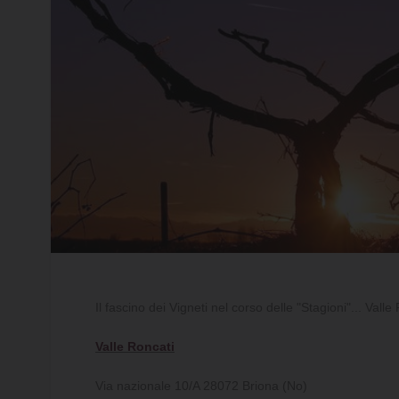
Il fascino dei Vigneti nel corso delle "Stagioni"... Valle
Valle Roncati
Via nazionale 10/A 28072 Briona (No)