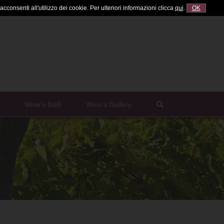
cconsenti all'utilizzo dei cookie. Per ulteriori informazioni clicca
qui
.
OK
Wine's B&B
Wine's Gallery