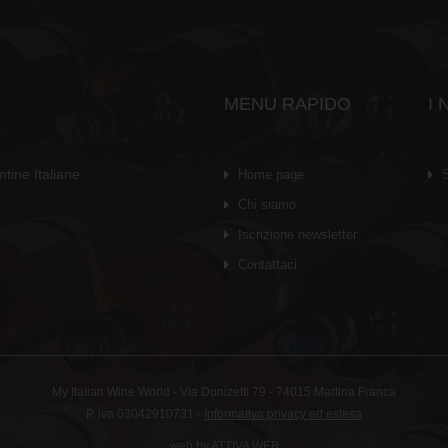
MENU RAPIDO
I 
ntine Italiane
Home page
S
Chi siamo
Iscrizione newsletter
Contattaci
My Italian Wine World - Via Donizetti 79 - 74015 Martina Franca
P. iva 03042910731 -
Informativa privacy ed estesa
web by
ATTIVA WEB