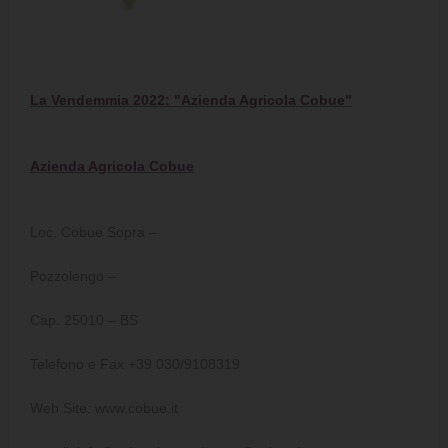
La Vendemmia 2022: "Azienda Agricola Cobue"
Azienda Agricola Cobue
Loc. Cobue Sopra –
Pozzolengo –
Cap. 25010 – BS
Telefono e Fax +39 030/9108319
Web Site: www.cobue.it