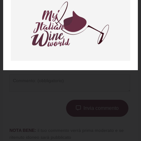
Invia commento
NOTA BENE:
il tuo commento verrà prima moderato e se
ritenuto idoneo sarà pubblicato